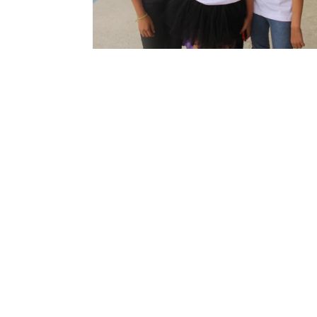
Contáctanos
Directorio escolar
PQRS
Trabaja con nosotros
Preguntas frecuentes
Nue