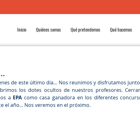
Inicio
Quiénes somos
Qué pretendemos
Qué hacemos
..
enes de este último día... Nos reunimos y disfrutamos junto
rimos los dotes ocultos de nuestros profesores. Cerra
os a 
EPA 
como casa ganadora en los diferentes concurso
e el año... Nos veremos en el próximo.