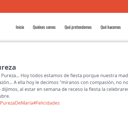
Inicio
Quiénes somos
Qué pretendemos
Qué hacemos
ureza
la Pureza... Hoy todos estamos de fiesta porque nuestra madr
azón... A ella hoy le decimos "míranos con compasión, no n
 dijimos, al estar en semana de receso la fiesta la celebrar
ubre. 
PurezaDeMaría
#Felicidades