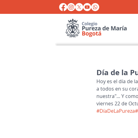
Día de la P
Hoy es el día de 
a todos en su cor
nuestra"... Y como
viernes 22 de Oct
#DíaDeLaPureza
#