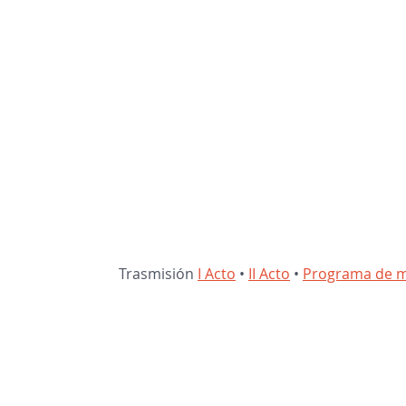
Trasmisión 
I Acto
 • 
II Acto
 • 
Programa de 
Contáctanos
Directorio escolar
PQRS