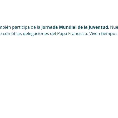
bién participa de la 
Jornada Mundial de la Juventud
, Nu
o con otras delegaciones del Papa Francisco. Viven tiempos 
Legal
Política de tratamiento y protecci
Aviso de privacidad