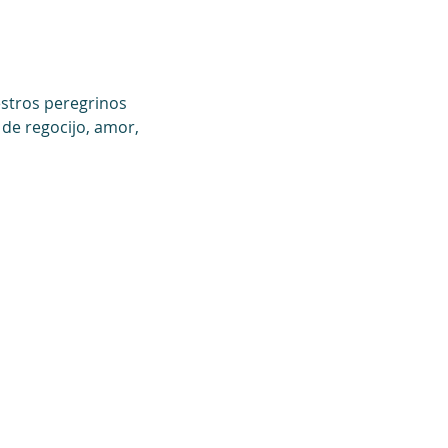
estros peregrinos 
de regocijo, amor, 
ón de datos