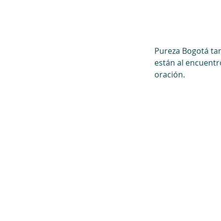
Pureza Bogotá tam
están al encuentr
oración. 
Contáctanos
Directorio escolar
PQRS
Trabaja con nosotros
Preguntas frecuentes