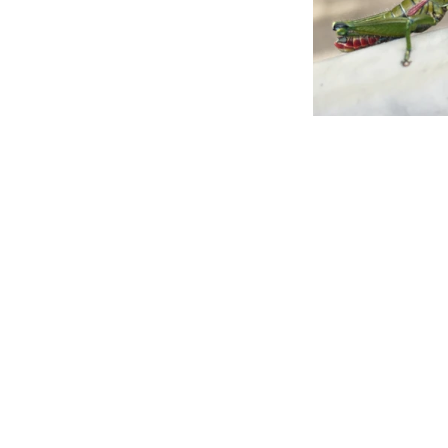
Contáctanos
Directorio escolar
PQRS
Trabaja con nosotros
Preguntas frecuentes