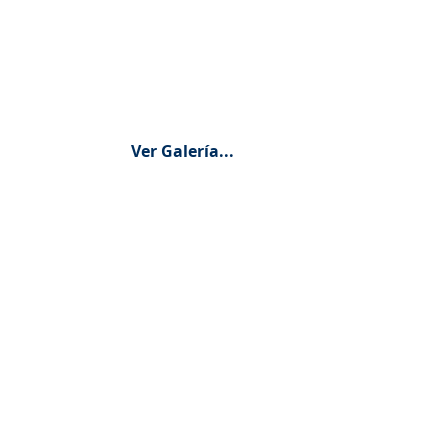
Ver Galería...
Contáctanos
Directorio escolar
PQRS
Trabaja con nosotros
Preguntas frecuentes