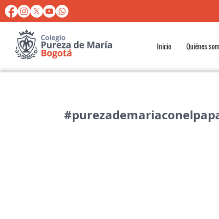
Inicio
Quiénes so
#purezademariaconelpap