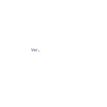
Ver...
Contáctanos
Directorio escolar
PQRS
Trabaja con nosotros
Preguntas frecuentes