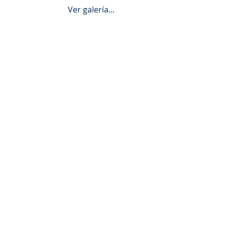
 Ver galería...
Contáctanos
Directorio escolar
PQRS
Trabaja con nosotros
Preguntas frecuentes
Nue