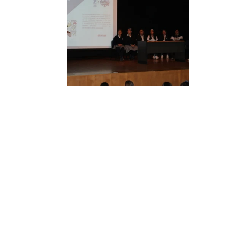
Contáctanos
Directorio escolar
PQRS
Trabaja con nosotros
Preguntas frecuentes