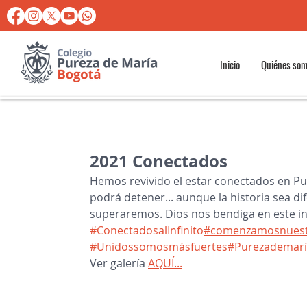
Inicio
Quiénes so
2021 Conectados
Hemos revivido el estar conectados en Pu
podrá detener... aunque la historia sea d
superaremos. Dios nos bendiga en este ini
#ConectadosalInfinito
#comenzamosnuest
#Unidossomosmásfuertes
#Purezademar
Ver galería 
AQUÍ...